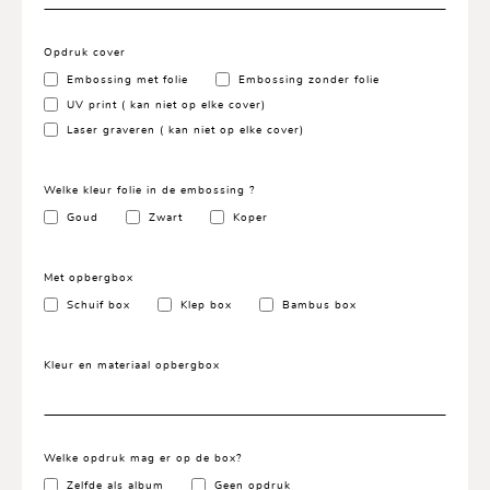
Opdruk cover
Embossing met folie
Embossing zonder folie
UV print ( kan niet op elke cover)
Laser graveren ( kan niet op elke cover)
Welke kleur folie in de embossing ?
Goud
Zwart
Koper
Met opbergbox
Schuif box
Klep box
Bambus box
Kleur en materiaal opbergbox
Welke opdruk mag er op de box?
Zelfde als album
Geen opdruk