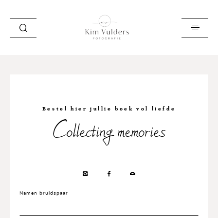
HOME
LOOKBOOK
Bestel hier jullie boek vol liefde
OVER MIJ
Collecting memories
VERHALEN
INFO EN PRIJZEN
LEREN
ZAKELIJK
Namen bruidspaar
SAY HI!