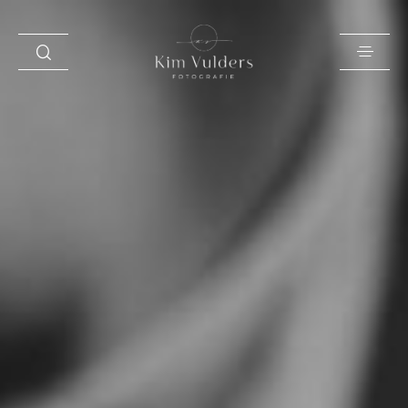
HOME
LOOKBOOK
OVER MIJ
VERHALEN
INFO EN PRIJZEN
LEREN
ZAKELIJK
SAY HI!