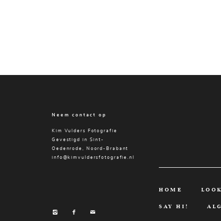
Neem contact op
Kim Vulders Fotografie
Gevestigd in Sint-
Oedenrode, Noord-Brabant
info@kimvuldersfotografie.nl
HOME
LOO
SAY HI!
AL