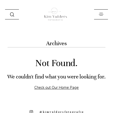
HOME
Archives
LOOKBOOK
OVER MIJ
Not Found.
VERHALEN
We couldn't find what you were looking for.
INFO EN PRIJZEN
Check out Our Home Page
LEREN
ZAKELIJK
SAY HI!
@kimvuldersfotografie