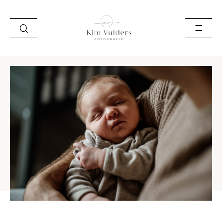
HOME
LOOKBOOK
OVER MIJ
VERHALEN
INFO EN PRIJZEN
LEREN
ZAKELIJK
SAY HI!