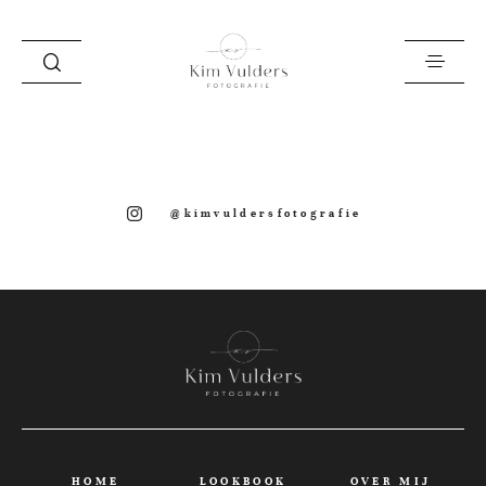
HOME
LOOKBOOK
@kimvuldersfotografie
OVER MIJ
VERHALEN
INFO EN PRIJZEN
LEREN
ZAKELIJK
SAY HI!
HOME
LOOKBOOK
OVER MIJ