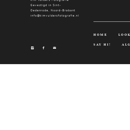
Gevestigd in Sint-
Oedenrode, Noord-Brabant
info@kimvuldersfotografie.nl
HOME
LOO
SAY HI!
AL