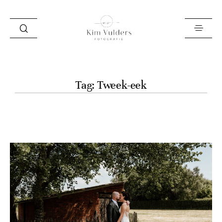
HOME
Tag: Tweek-eek
LOOKBOOK
OVER MIJ
VERHALEN
INFO EN PRIJZEN
LEREN
ZAKELIJK
SAY HI!