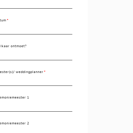
tum
elkaar ontmoet?
eester(s)/ weddingplanner
emoniemeester 1
emoniemeester 2