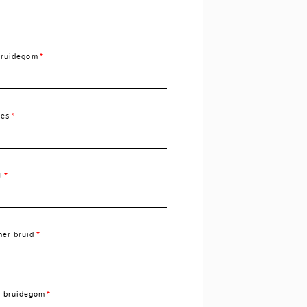
bruidegom
res
l
er bruid
 bruidegom